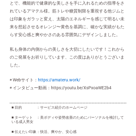
とで、機能的で健康的な美しさを手に入れるための指導をさ
れているアマテル様。筋トレや糖質制限を重視する他ジムと
は印象をガラッと変え、太陽のエネルギーを感じて明るい未
来を想起させるオレンジ〜黄色を基調に、確かな実績がもた
らす安心感と爽やかさのある雰囲気にデザインしました。
私も身体の内側からの美しさを大切にしたいです！これから
のご発展をお祈りしています、この度はありがとうございま
した。
◉ Webサイト：
https://amateru.work/
◉ インタビュー動画：
https://youtu.be/XsPxoaWE2b4
■ 目的 ：サービス紹介のホームページ
■ ターゲット ：美ボディや姿勢改善のためにパーソナルを検討して
いる成人男女
■ 伝えたい印象：快活、爽やか、安心感