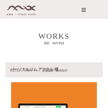
内
メ
容
ニ
を
ュ
ス
ー
キ
ッ
WORKS
プ
撮影・制作実績
パーソナルジム アマテル 様
2025.02 ｜ WEBサイト、店舗撮影、動画制作