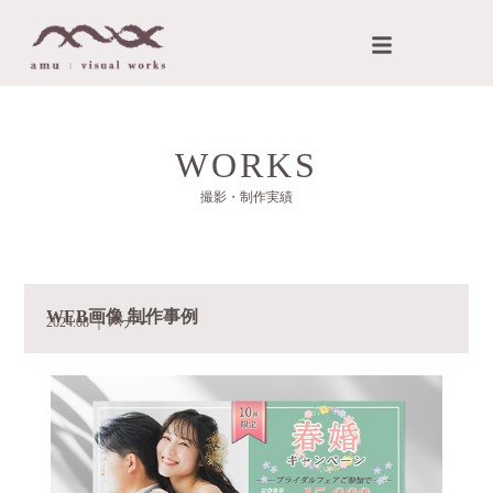
内
メ
容
ニ
を
ュ
ス
ー
キ
ッ
WORKS
プ
撮影・制作実績
WEB画像 制作事例
2024.08 ｜ バナー